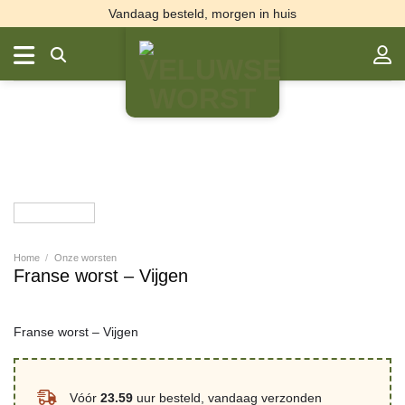
Ga
Vandaag besteld, morgen in huis
naar
inhoud
Home
/
Onze worsten
Franse worst – Vijgen
Franse worst – Vijgen
Vóór
23.59
uur besteld, vandaag verzonden