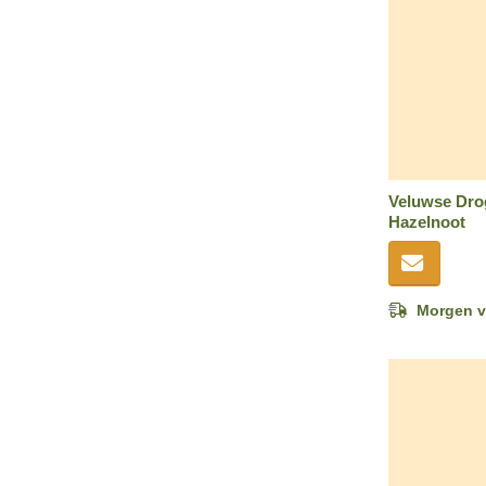
Veluwse Dro
Hazelnoot
Morgen v