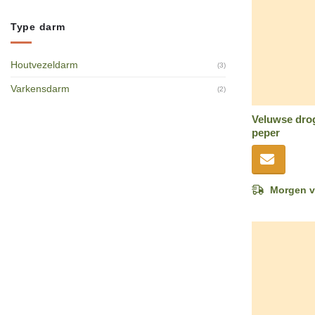
Type darm
Houtvezeldarm
(3)
Varkensdarm
(2)
Veluwse drog
peper
Morgen v