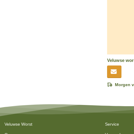
Veluwse wors
Morgen v
Veluwse Worst
Service