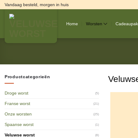
Ga
Vandaag besteld, morgen in huis
naar
inhoud
Home
Worsten
Cadeaupak
Productcategorieën
Veluwse
Droge worst
(5)
Franse worst
(21)
Onze worsten
(25)
Spaanse worst
(1)
Veluwse worst
(8)