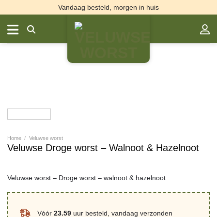
Ga
Vandaag besteld, morgen in huis
naar
inhoud
Home
/
Veluwse worst
Veluwse Droge worst – Walnoot & Hazelnoot
Veluwse worst – Droge worst – walnoot & hazelnoot
Vóór
23.59
uur besteld, vandaag verzonden